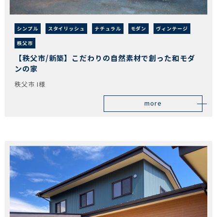
シンプル
スタイリッシュ
ナチュラル
モダン
ヴィンテージ
秩父市
【秩父市/新築】こだわりの自然素材で創った和モダ
ンの家
秩父市 I様
more