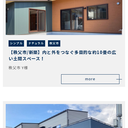
シンプル
ナチュラル
秩父市
【秩父市/新築】内と外をつなぐ多目的な約10畳の広
い土間スペース！
秩父市 Y様
more