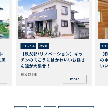
ナチュラル
秩父郡
スタ
レ
【秩父郡/リノベーション】キッ
【
ス風
チンの向こうにはかわいいお孫さ
の
ん達が大集合！
い
秩父郡 I様
more