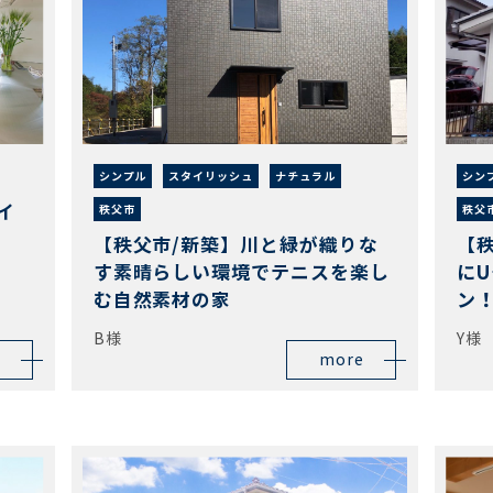
シンプル
スタイリッシュ
ナチュラル
シン
イ
秩父市
秩父
家
【秩父市/新築】川と緑が織りな
【
す素晴らしい環境でテニスを楽し
に
む自然素材の家
ン
B様
Y様
more