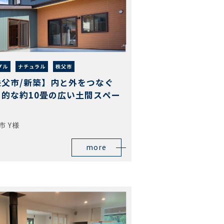
プル
ナチュラル
秩父市
秩父市/新築】内と外をつなぐ
目的な約10畳の広い土間スペー
！
市 Y様
more