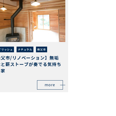
イリッシュ
ナチュラル
秩父市
秩父市/リノベーション】無垢
木と薪ストーブが奏でる気持ち
い家
more