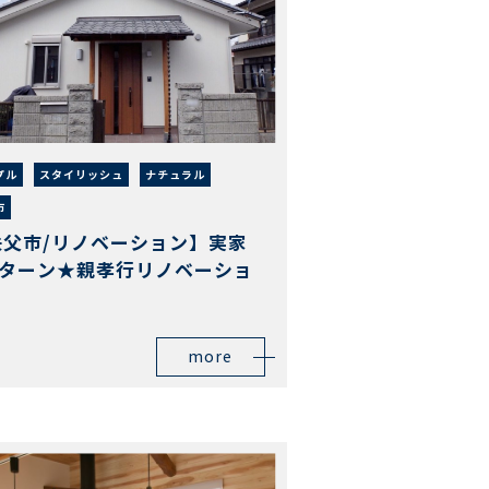
プル
スタイリッシュ
ナチュラル
市
秩父市/リノベーション】実家
Uターン★親孝行リノベーショ
！
more