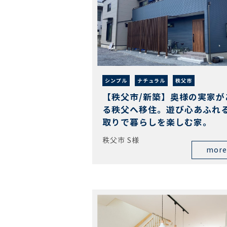
シンプル
ナチュラル
秩父市
【秩父市/新築】奥様の実家が
る秩父へ移住。遊び心あふれ
取りで暮らしを楽しむ家。
秩父市 S様
more