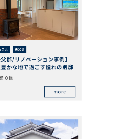
ュラル
秩父郡
秩父郡/リノベーション事例】
然豊かな地で過ごす憧れの別邸
都 O様
more