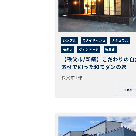
シンプル
スタイリッシュ
ナチュラル
モダン
ヴィンテージ
秩父市
【秩父市/新築】こだわりの自
素材で創った和モダンの家
秩父市 I様
more