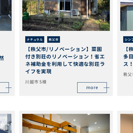
ナチュラル
秩父市
シン
【秩父市/リノベーション】菜園
【
付き別荘のリノベーション！省エ
多
然
ネ補助金を利用して快適な別荘ラ
ス
イフを実現
秩父
川越市 S様
more