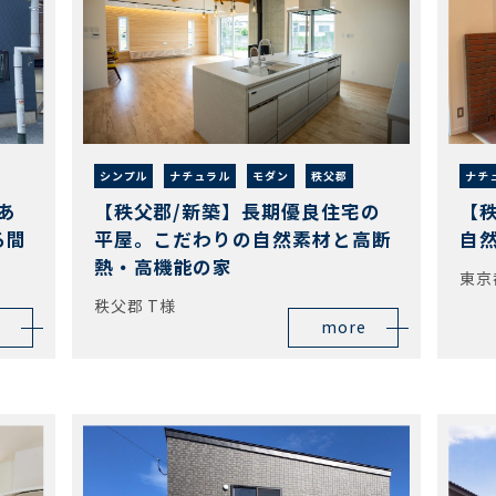
シンプル
ナチュラル
モダン
秩父郡
ナチ
あ
【秩父郡/新築】長期優良住宅の
【
る間
平屋。こだわりの自然素材と高断
自
熱・高機能の家
東京
秩父郡 T様
more