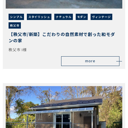
シンプル
スタイリッシュ
ナチュラル
モダン
ヴィンテージ
秩父市
【秩父市/新築】こだわりの自然素材で創った和モダ
ンの家
秩父市 I様
more