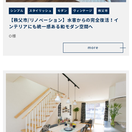
シンプル
スタイリッシュ
モダン
ヴィンテージ
秩父市
【秩父市/リノベーション】水害からの完全復活！イ
ンテリアにも統一感ある和モダン空間へ
O様
more