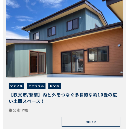
シンプル
ナチュラル
秩父市
【秩父市/新築】内と外をつなぐ多目的な約10畳の広
い土間スペース！
秩父市 Y様
more