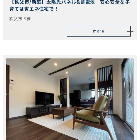
【秩父市/新築】太陽光パネル&蓄電池 安心安全な子
育ては省エネ住宅で！
秩父市 S様
more