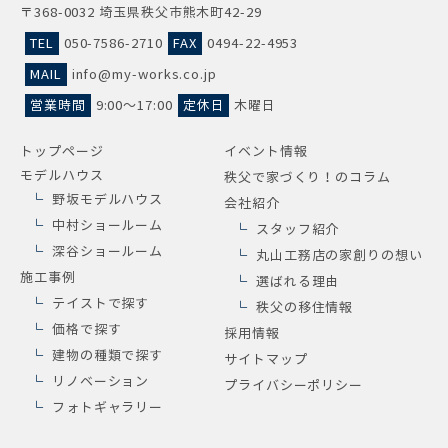
〒368-0032 埼玉県秩父市熊木町42-29
TEL
050-7586-2710
FAX
0494-22-4953
MAIL
info@my-works.co.jp
営業時間
9:00～17:00
定休日
木曜日
トップページ
イベント情報
モデルハウス
秩父で家づくり！のコラム
野坂モデルハウス
会社紹介
中村ショールーム
スタッフ紹介
深谷ショールーム
丸山工務店の家創りの想い
施工事例
選ばれる理由
テイストで探す
秩父の移住情報
価格で探す
採用情報
建物の種類で探す
サイトマップ
リノベーション
プライバシーポリシー
フォトギャラリー