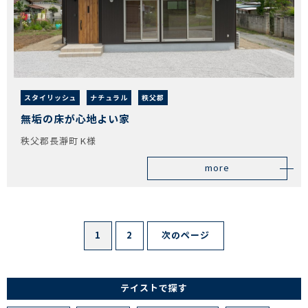
スタイリッシュ
ナチュラル
秩父郡
無垢の床が心地よい家
秩父郡長瀞町 K様
more
1
2
次のページ
テイストで探す