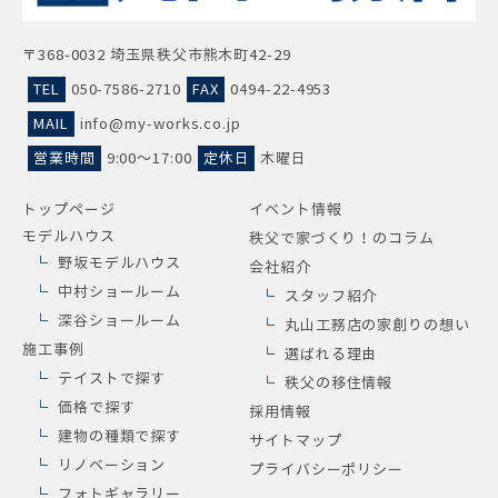
〒368-0032 埼玉県秩父市熊木町42-29
TEL
050-7586-2710
FAX
0494-22-4953
MAIL
info@my-works.co.jp
営業時間
9:00～17:00
定休日
木曜日
トップページ
イベント情報
モデルハウス
秩父で家づくり！のコラム
野坂モデルハウス
会社紹介
中村ショールーム
スタッフ紹介
深谷ショールーム
丸山工務店の家創りの想い
施工事例
選ばれる理由
テイストで探す
秩父の移住情報
価格で探す
採用情報
建物の種類で探す
サイトマップ
リノベーション
プライバシーポリシー
フォトギャラリー