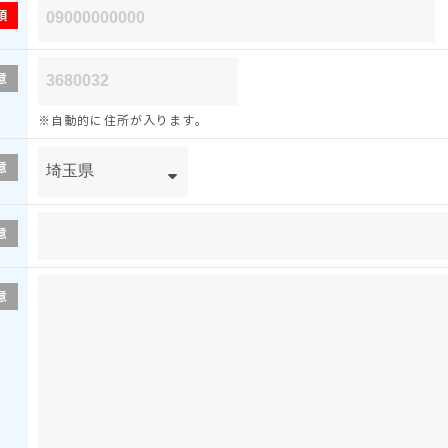
須
意
※自動的に住所が入ります。
意
意
意