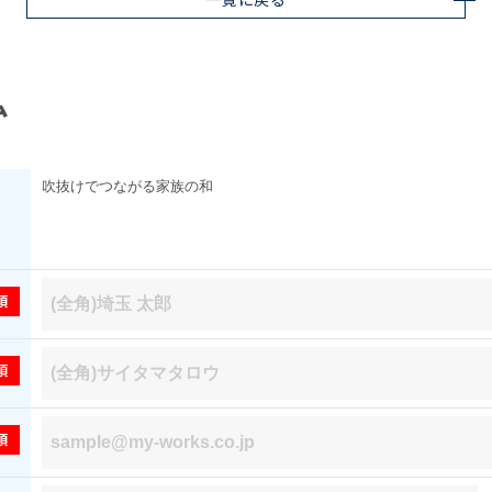
一覧に戻る
ム
須
須
須