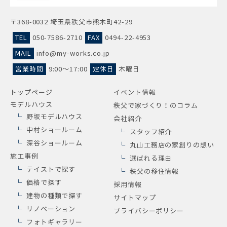
〒368-0032 埼玉県秩父市熊木町42-29
TEL
050-7586-2710
FAX
0494-22-4953
MAIL
info@my-works.co.jp
営業時間
9:00～17:00
定休日
木曜日
トップページ
イベント情報
モデルハウス
秩父で家づくり！のコラム
野坂モデルハウス
会社紹介
中村ショールーム
スタッフ紹介
深谷ショールーム
丸山工務店の家創りの想い
施工事例
選ばれる理由
テイストで探す
秩父の移住情報
価格で探す
採用情報
建物の種類で探す
サイトマップ
リノベーション
プライバシーポリシー
フォトギャラリー